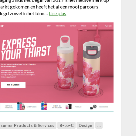
arkt gekomen en heeft het al een mooi parcours
legd zowel in het binn…
Lire plus
a
b
o
u
t
W
e
b
s
h
o
p
o
f
t
h
e
sumer Products & Services
B-to-C
Design
…
Y
e