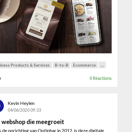
t
D
i
g
i
t
a
l
a
g
iness Products & Services
B-to-B
Ecommerce
…
e
n
e
0 Réactions
c
y
D
u
Kevin Heylen
o
04/06/2020 09:33
&
B
 webshop die meegroeit
a
s de oprichting van Optiphar in 2012, is deze digitale