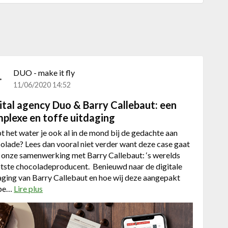
DUO - make it fly
11/06/2020 14:52
ital agency Duo & Barry Callebaut: een
plexe en toffe uitdaging
t het water je ook al in de mond bij de gedachte aan
olade? Lees dan vooral niet verder want deze case gaat
 onze samenwerking met Barry Callebaut: ‘s werelds
tste chocoladeproducent. Benieuwd naar de digitale
aging van Barry Callebaut en hoe wij deze aangepakt
be…
Lire plus
a
b
o
u