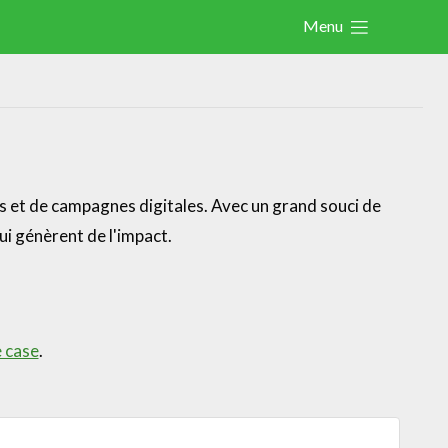
Menu
Actualités
Activités
Cases Gallery
Expertise
ns et de campagnes digitales. Avec un grand souci de
ui génèrent de l'impact.
Le Toolbox
Annuaire prestataires
A propos
e case
.
Recherch
Account
Become a member