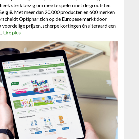
r
heek sterk bezig om mee te spelen met de grootsten
r
België. Met meer dan 20.000 producten en 600 merken
y
rscheidt Optiphar zich op de Europese markt door
C
a voordelige prijzen, scherpe kortingen én uiteraard een
a
k…
Lire plus
a
l
b
l
o
e
u
b
t
a
E
u
e
t
n
:
w
e
e
e
b
n
s
c
h
o
o
m
p
p
d
l