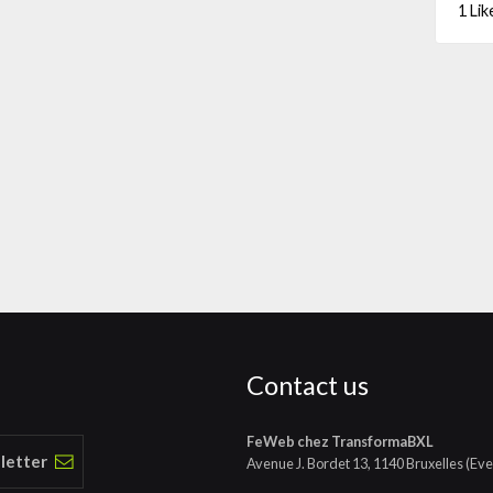
1 Lik
a
l
Contact us
FeWeb chez TransformaBXL
 letter
Avenue J. Bordet 13, 1140 Bruxelles (Eve