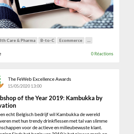
i
e
e
x
m
e
e
e
e
n
g
t
lth Care & Pharma
B-to-C
Ecommerce
…
r
o
o
f
e
0 Réactions
e
f
i
e
t
u
i
The FeWeb Excellence Awards
t
15/05/2020 13:00
d
shop of the Year 2019: Kambukka by
a
g
vation
i
een echt Belgisch bedrijf wil Kambukka de wereld
n
veren met hun trendy drinkflessen met tal van slimme
g
nschappen voor de actieve en milieubewuste klant.
aging Sinds het begin van 2019 is het nieuwe merk op