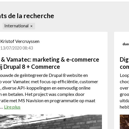
ts de la recherche
International
Kristof Vercruyssen
13/07/2020 08:43
li & Vamatec: marketing & e-commerce
Dig
ij Drupal 8 + Commerce
com
 bouwde de geïntegreerde Drupal 8 website en
Loop
 voor Vamatec met focus op efficiëntie, customer
choc
, diverse API-koppelingen en eenvoudig online
over
n en betalen. Het project was complex door
groo
gratie met MS Navision en programmatie op maat
uitd
e…
Lire plus
a
heb
b
o
u