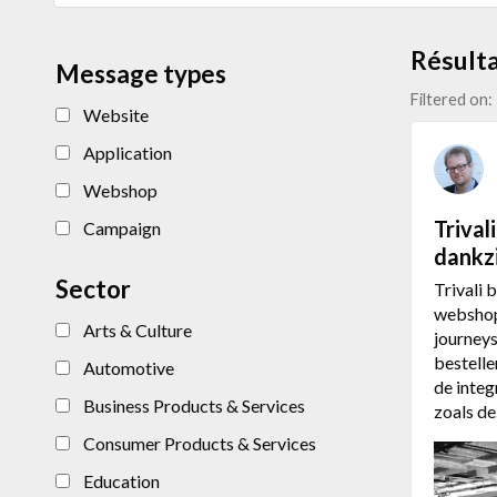
Résulta
Message types
Filtered on:
Website
Application
Webshop
Triva
Campaign
dankz
Sector
Trivali
webshop
Arts & Culture
journeys
bestelle
Automotive
de inte
Business Products & Services
zoals d
Consumer Products & Services
Education