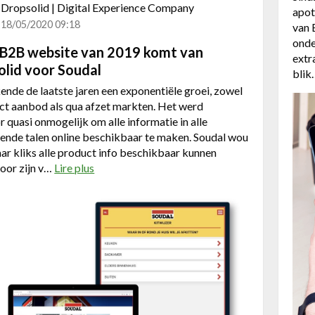
k
Dropsolid | Digital Experience Company
apot
e
18/05/2020 09:18
van 
t
onde
i
 B2B website van 2019 komt van
extr
n
olid voor Soudal
bli
g
ende de laatste jaren een exponentiële groei, zowel
&
ct aanbod als qua afzet markten. Het werd
e
 quasi onmogelijk om alle informatie in alle
-
lende talen online beschikbaar te maken. Soudal wou
c
aar kliks alle product info beschikbaar kunnen
o
oor zijn v…
Lire plus
a
m
b
m
o
e
u
r
t
c
B
e
e
d
s
a
t
n
e
k