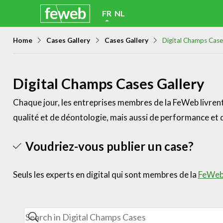
Skip
FR
NL
links
Home
Cases Gallery
Cases Gallery
Digital Champs Case
Jump
to
navigation
Digital Champs Cases Gallery
Jump
Chaque jour, les entreprises membres de la FeWeb livrent 
to
qualité et de déontologie, mais aussi de performance et d
main
content
Voudriez-vous publier un case?
Seuls les experts en digital qui sont membres de la
FeWe