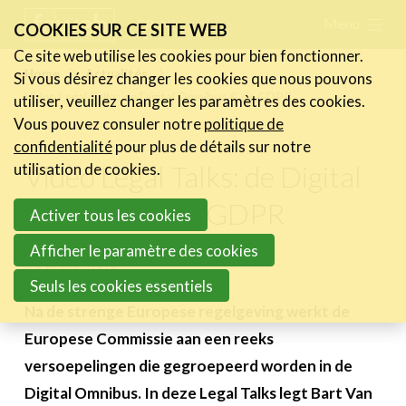
Skip
Menu
FR
NL
COOKIES SUR CE SITE WEB
links
Ce site web utilise les cookies pour bien fonctionner.
Actualités
Home
Actualités
Si vous désirez changer les cookies que nous pouvons
Jump
Video Legal Talks: de Digital Omnibus & de GDPR
utiliser, veuillez changer les paramètres des cookies.
Les nouvelles du secteur
to
Vous pouvez consuler notre
politique de
Les FeWeb Vidéos
navigation
confidentialité
pour plus de détails sur notre
Les Cases des membres
Jump
Video Legal Talks: de Digital
utilisation de cookies.
Les Jobs dans le secteur
to
Omnibus & de GDPR
Activer tous les cookies
main
Activités
content
Afficher le paramètre des cookies
16 mars 2026
Cases Gallery
Seuls les cookies essentiels
Expertise
Na de strenge Europese regelgeving werkt de
Europese Commissie aan een reeks
Le Toolbox
versoepelingen die gegroepeerd worden in de
Annuaire prestataires
Digital Omnibus. In deze Legal Talks legt Bart Van