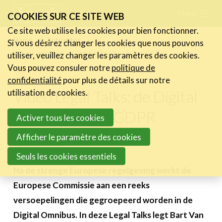
Skip
Menu
FR
NL
COOKIES SUR CE SITE WEB
links
Ce site web utilise les cookies pour bien fonctionner.
Actualités
Home
Actualités
Si vous désirez changer les cookies que nous pouvons
Jump
Video Legal Talks: de Digital Omnibus & de GDPR
utiliser, veuillez changer les paramètres des cookies.
Les nouvelles du secteur
to
Vous pouvez consuler notre
politique de
Les FeWeb Vidéos
navigation
confidentialité
pour plus de détails sur notre
Les Cases des membres
Jump
Video Legal Talks: de Digital
utilisation de cookies.
Les Jobs dans le secteur
to
Omnibus & de GDPR
Activer tous les cookies
main
Activités
content
Afficher le paramètre des cookies
16 mars 2026
Cases Gallery
Seuls les cookies essentiels
Expertise
Na de strenge Europese regelgeving werkt de
Europese Commissie aan een reeks
Le Toolbox
versoepelingen die gegroepeerd worden in de
Annuaire prestataires
Digital Omnibus. In deze Legal Talks legt Bart Van