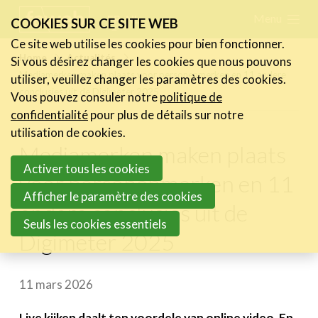
Skip
Menu
FR
NL
COOKIES SUR CE SITE WEB
links
Ce site web utilise les cookies pour bien fonctionner.
Actualités
Home
Actualités
Si vous désirez changer les cookies que nous pouvons
Jump
Mediamerken maken plaats voor personenmerken en 11 andere
utiliser, veuillez changer les paramètres des cookies.
Les nouvelles du secteur
to
conclusies uit de Digimeter 2025
Vous pouvez consuler notre
politique de
Les FeWeb Vidéos
navigation
confidentialité
pour plus de détails sur notre
Les Cases des membres
Jump
utilisation de cookies.
Les Jobs dans le secteur
Mediamerken maken plaats
to
Activer tous les cookies
main
voor personenmerken en 11
Activités
content
Afficher le paramètre des cookies
andere conclusies uit de
Cases Gallery
Seuls les cookies essentiels
Digimeter 2025
Expertise
Le Toolbox
11 mars 2026
Annuaire prestataires
Live kijken daalt ten voordele van online video. En