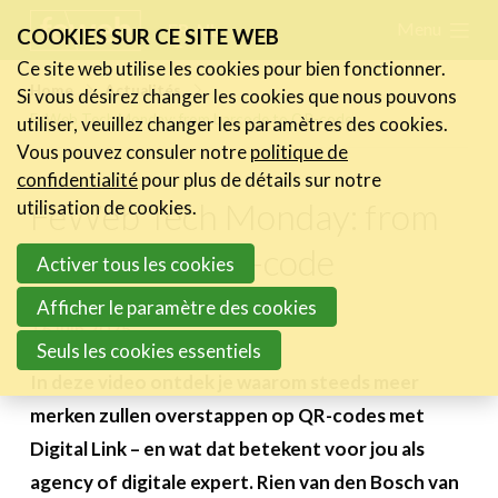
Skip
Menu
FR
NL
COOKIES SUR CE SITE WEB
links
Ce site web utilise les cookies pour bien fonctionner.
Actualités
Home
Actualités
Si vous désirez changer les cookies que nous pouvons
Jump
FeWeb Tech Monday: from barcode to QR-code
utiliser, veuillez changer les paramètres des cookies.
Les nouvelles du secteur
to
Vous pouvez consuler notre
politique de
Les FeWeb Vidéos
navigation
confidentialité
pour plus de détails sur notre
Les Cases des membres
Jump
FeWeb Tech Monday: from
utilisation de cookies.
Les Jobs dans le secteur
to
barcode to QR-code
Activer tous les cookies
main
Activités
content
Afficher le paramètre des cookies
16 juin 2025
Cases Gallery
Seuls les cookies essentiels
Expertise
In deze video ontdek je waarom steeds meer
merken zullen overstappen op QR-codes met
Le Toolbox
Digital Link – en wat dat betekent voor jou als
Annuaire prestataires
agency of digitale expert. Rien van den Bosch van