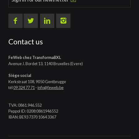
Contact us
FeWeb chez TransformaBXL
Avenue J. Bordet 13, 1140 Bruxelles (Evere)
Siège social
Kerkstraat 108, 9050 Gentbrugge
tél
09 324 77 71
-
info@feweb.be
TVA: 0861.946.552
Peppol ID: 0208:0861946552
IBAN: BE93 7370 1064 3367