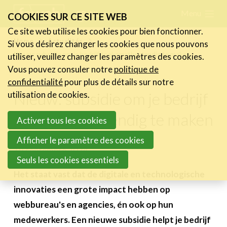
Skip
Menu
FR
NL
COOKIES SUR CE SITE WEB
links
Ce site web utilise les cookies pour bien fonctionner.
Actualités
Home
Actualités
Si vous désirez changer les cookies que nous pouvons
Jump
Nieuw: subsidie om je bedrijf toekomstbestendig te maken
utiliser, veuillez changer les paramètres des cookies.
Les nouvelles du secteur
to
Vous pouvez consuler notre
politique de
Les FeWeb Vidéos
navigation
confidentialité
pour plus de détails sur notre
Les Cases des membres
Jump
Nieuw: subsidie om je bedrijf
utilisation de cookies.
Les Jobs dans le secteur
to
toekomstbestendig te maken
Activer tous les cookies
main
Activités
content
Afficher le paramètre des cookies
19 septembre 2024
Cases Gallery
Seuls les cookies essentiels
Expertise
Het staat vast dat de digitale en technologische
innovaties een grote impact hebben op
Le Toolbox
webbureau's en agencies, én ook op hun
Annuaire prestataires
medewerkers. Een nieuwe subsidie helpt je bedrijf