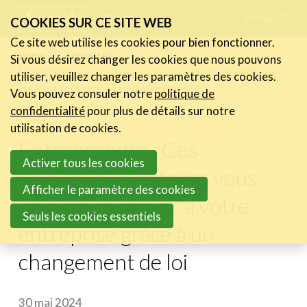
Skip
Menu
FR
NL
COOKIES SUR CE SITE WEB
links
Ce site web utilise les cookies pour bien fonctionner.
Actualités
Home
Actualités
Si vous désirez changer les cookies que nous pouvons
Jump
Entreprendre : Ces nouveaux avantages vous pouvez appliquer à
utiliser, veuillez changer les paramètres des cookies.
Les nouvelles du secteur
to
votre entreprise grâce à un changement de loi
Vous pouvez consuler notre
politique de
Les FeWeb Vidéos
navigation
confidentialité
pour plus de détails sur notre
Les Cases des membres
Jump
utilisation de cookies.
Les Jobs dans le secteur
Entreprendre : Ces
to
Activer tous les cookies
main
nouveaux avantages vous
Activités
content
Afficher le paramètre des cookies
pouvez appliquer à votre
Cases Gallery
Seuls les cookies essentiels
entreprise grâce à un
Expertise
changement de loi
Le Toolbox
Annuaire prestataires
30 mai 2024