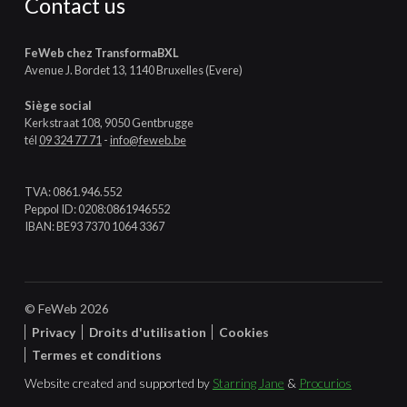
Contact us
FeWeb chez TransformaBXL
Avenue J. Bordet 13, 1140 Bruxelles (Evere)
Siège social
Kerkstraat 108, 9050 Gentbrugge
tél
09 324 77 71
-
info@feweb.be
TVA: 0861.946.552
Peppol ID: 0208:0861946552
IBAN: BE93 7370 1064 3367
© FeWeb 2026
Privacy
Droits d'utilisation
Cookies
Termes et conditions
Website created and supported by
Starring Jane
&
Procurios