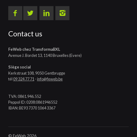
Contact us
FeWeb chez TransformaBXL
Avenue J. Bordet 13, 1140 Bruxelles (Evere)
Siège social
Kerkstraat 108, 9050 Gentbrugge
tél
09 324 77 71
-
info@feweb.be
TVA: 0861.946.552
Peppol ID: 0208:0861946552
IBAN: BE93 7370 1064 3367
© FeWeb 2026