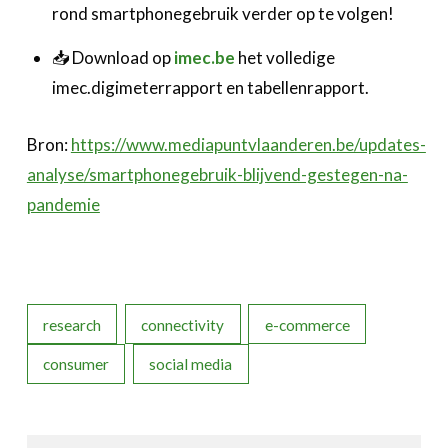
rond smartphonegebruik verder op te volgen!
📥 Download op
imec.be
het volledige
imec.digimeterrapport en tabellenrapport.
Bron:
https://www.mediapuntvlaanderen.be/updates-
analyse/smartphonegebruik-blijvend-gestegen-na-
pandemie
research
connectivity
e-commerce
consumer
social media