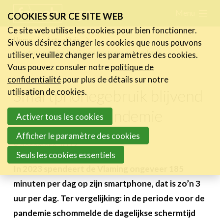
Skip
Menu
FR
NL
COOKIES SUR CE SITE WEB
links
Ce site web utilise les cookies pour bien fonctionner.
Actualités
Home
Actualités
Si vous désirez changer les cookies que nous pouvons
Jump
Smartphonegebruik blijvend gestegen na pandemie
utiliser, veuillez changer les paramètres des cookies.
Les nouvelles du secteur
to
Vous pouvez consuler notre
politique de
Les FeWeb Vidéos
navigation
confidentialité
pour plus de détails sur notre
Les Cases des membres
Jump
Smartphonegebruik blijvend
utilisation de cookies.
Les Jobs dans le secteur
to
gestegen na pandemie
Activer tous les cookies
main
Activités
content
Afficher le paramètre des cookies
8 décembre 2023
Cases Gallery
Seuls les cookies essentiels
Expertise
In 2023 spendeert de Vlaming ongeveer 185
minuten per dag op zijn smartphone, dat is zo’n 3
Le Toolbox
uur per dag. Ter vergelijking: in de periode voor de
Annuaire prestataires
pandemie schommelde de dagelijkse schermtijd