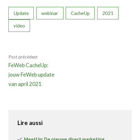
Update
webinar
CacheUp
2021
video
Post précédent
FeWeb CacheUp:
jouw FeWeb update
van april 2021
Lire aussi
MeetUp: De nieuwe direct marketing