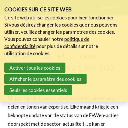
Skip
Menu
FR
NL
COOKIES SUR CE SITE WEB
links
Ce site web utilise les cookies pour bien fonctionner.
Actualités
Home
Actualités
Si vous désirez changer les cookies que nous pouvons
Jump
FeWeb CacheUp: jouw FeWeb update van mei 2021
utiliser, veuillez changer les paramètres des cookies.
Les nouvelles du secteur
to
Vous pouvez consuler notre
politique de
Les FeWeb Vidéos
navigation
confidentialité
pour plus de détails sur notre
Les Cases des membres
Jump
FeWeb CacheUp: jouw
utilisation de cookies.
Les Jobs dans le secteur
to
FeWeb update van mei 2021
Activer tous les cookies
main
Activités
content
Afficher le paramètre des cookies
31 mai 2021
Cases Gallery
Seuls les cookies essentiels
Expertise
Dit jaar ligt de focus van FeWeb op het verwerven,
delen en tonen van expertise. Elke maand krijg je een
Le Toolbox
beknopte update van de status van de FeWeb-acties
Annuaire prestataires
doorspekt met de sector-actualiteit. Je kan er