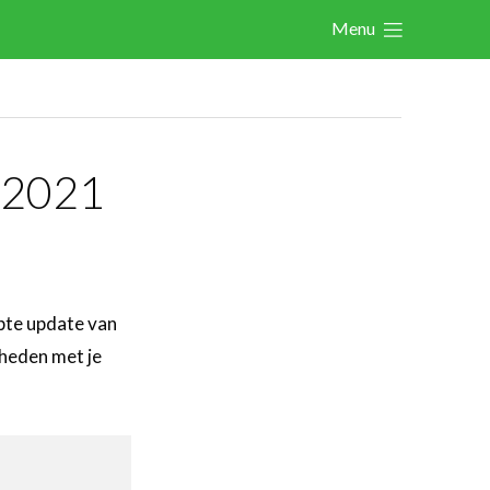
Menu
Actualités
Activités
Agenda
 2021
Les activités précédentes
A propos des activités
Les FeWeb Awards
Les FeWeb Vidéos
opte update van
dheden met je
Cases Gallery
Expertise
Le Toolbox