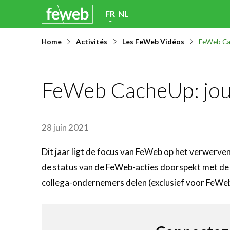
Skip
FR
NL
links
Home
Activités
Les FeWeb Vidéos
FeWeb Ca
Jump
to
navigation
FeWeb CacheUp: jou
Jump
to
main
28 juin 2021
content
Dit jaar ligt de focus van FeWeb op het verwerven
de status van de FeWeb-acties doorspekt met de s
collega-ondernemers delen (exclusief voor FeWe